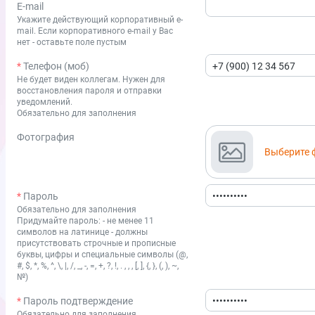
E-mail
Укажите действующий корпоративный e-
mail. Если корпоративного e-mail у Вас
нет - оставьте поле пустым
Телефон (моб)
Не будет виден коллегам. Нужен для
восстановления пароля и отправки
уведомлений.
Обязательно для заполнения
Фотография
Выберите 
Пароль
Обязательно для заполнения
Придумайте пароль: - не менее 11
символов на латинице - должны
присутствовать строчные и прописные
буквы, цифры и специальные символы (@,
#, $, *, %, ^, \, |, /, _, -, =, +, ?, !, . , , , [, ], {, }, (, ), ~,
№)
Пароль подтверждение
Обязательно для заполнения